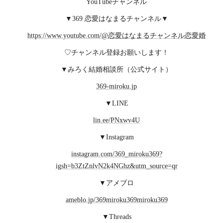
YouTubeチャンネル
▼369 恋愛はなまるチャンネル▼
https://www.youtube.com/@恋愛はなまるチャンネル恋愛婚
♡チャンネル登録お願いします！
▼みろく結婚相談所（公式サイト）
369-miroku.jp
▼LINE
lin.ee/PNxwv4U
▼Instagram
instagram.com/369_miroku369?
igsh=b3ZtZnlvN2k4NGhz&utm_source=qr
▼アメブロ
ameblo.jp/369miroku369miroku369
▼Threads