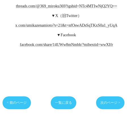
threads.com/@369_miroku369?igshid=NTc4MTIwNjQ2YQ==
▼X（旧Twitter）
x.com/umikazenamioto?s=21&t=nfOswADsSqTKxS0a1_yUqA
▼Facebook
facebook.com/share/14UWw8mNmbh/?mibextid=wwXIfr
< 前のページ
一覧に戻る
次のページ >