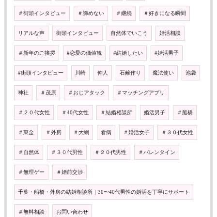
＃街頭インタビュー
＃諦めない
＃継続
＃好きになる瞬間
リアルな声
街頭インタビュー
自然体でいこう
婚活相談
＃新年のご挨拶
#恋愛の価値観
#結婚したい
#婚活男子
#街頭インタビュー
川崎
仲人
石鹸作り
魔法使い
池袋
神社
＃茂原
＃おじアタック
＃マッチングアプリ
＃２０代女性
＃40代女性
＃結婚相談所
婚活男子
＃船橋
＃東金
＃外房
＃大網
看病
＃婚活女子
＃３０代女性
＃自然体
＃３０代男性
＃２０代男性
＃バレンタイン
＃無理ゲー
＃婚前交渉
千葉・船橋・外房の結婚相談所｜30〜40代男性の婚活を丁寧にサポート
＃無料相談
お問い合わせ