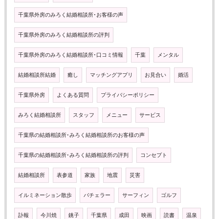
千葉県外房のみろく結婚相談所･お客様の声
千葉県外房のみろく結婚相談所の評判
千葉県外房のみろく結婚相談所･口コミ情報
千葉
メンタル
結婚相談所結婚
癒し
マッチングアプリ
お見合い
婚活
千葉県外房
よくある質問
プライバシーポリシー
みろく結婚相談所
スタッフ
メニュー
サービス
千葉県の結婚相談所･みろく結婚相談所のお客様の声
千葉県の結婚相談所･みろく結婚相談所の評判
コンセプト
結婚相談所
表参道
家族
地震
災害
イルミネーション散歩
バチェラー
サーフィン
ゴルフ
訃報
今川焼
銚子
千葉県
成田
映画
読書
温泉