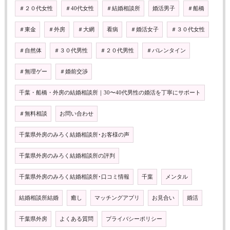
＃２０代女性
＃40代女性
＃結婚相談所
婚活男子
＃船橋
＃東金
＃外房
＃大網
看病
＃婚活女子
＃３０代女性
＃自然体
＃３０代男性
＃２０代男性
＃バレンタイン
＃無理ゲー
＃婚前交渉
千葉・船橋・外房の結婚相談所｜30〜40代男性の婚活を丁寧にサポート
＃無料相談
お問い合わせ
千葉県外房のみろく結婚相談所･お客様の声
千葉県外房のみろく結婚相談所の評判
千葉県外房のみろく結婚相談所･口コミ情報
千葉
メンタル
結婚相談所結婚
癒し
マッチングアプリ
お見合い
婚活
千葉県外房
よくある質問
プライバシーポリシー