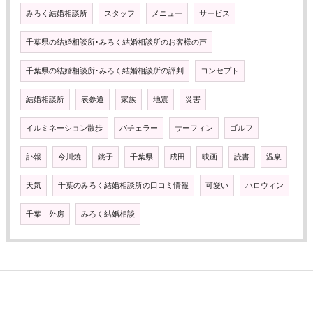
みろく結婚相談所
スタッフ
メニュー
サービス
千葉県の結婚相談所･みろく結婚相談所のお客様の声
千葉県の結婚相談所･みろく結婚相談所の評判
コンセプト
結婚相談所
表参道
家族
地震
災害
イルミネーション散歩
バチェラー
サーフィン
ゴルフ
訃報
今川焼
銚子
千葉県
成田
映画
読書
温泉
天気
千葉のみろく結婚相談所の口コミ情報
可愛い
ハロウィン
千葉 外房
みろく結婚相談