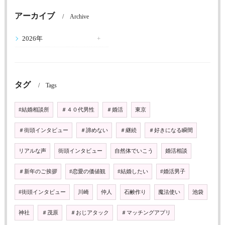
アーカイブ
Archive
2026年
タグ
Tags
#結婚相談所
＃４０代男性
＃婚活
東京
＃街頭インタビュー
＃諦めない
＃継続
＃好きになる瞬間
リアルな声
街頭インタビュー
自然体でいこう
婚活相談
＃新年のご挨拶
#恋愛の価値観
#結婚したい
#婚活男子
#街頭インタビュー
川崎
仲人
石鹸作り
魔法使い
池袋
神社
＃茂原
＃おじアタック
＃マッチングアプリ