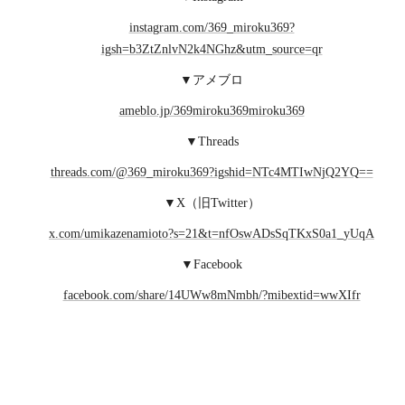
instagram.com/369_miroku369?
igsh=b3ZtZnlvN2k4NGhz&utm_source=qr
▼アメブロ
ameblo.jp/369miroku369miroku369
▼Threads
threads.com/@369_miroku369?igshid=NTc4MTIwNjQ2YQ==
▼X（旧Twitter）
x.com/umikazenamioto?s=21&t=nfOswADsSqTKxS0a1_yUqA
▼Facebook
facebook.com/share/14UWw8mNmbh/?mibextid=wwXIfr