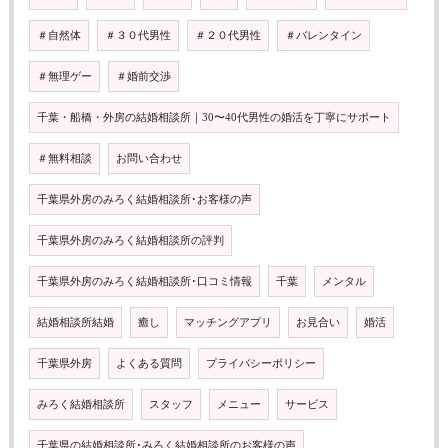
＃自然体
＃３０代男性
＃２０代男性
＃バレンタイン
＃無理ゲー
＃婚前交渉
千葉・船橋・外房の結婚相談所｜30〜40代男性の婚活を丁寧にサポート
＃無料相談
お問い合わせ
千葉県外房のみろく結婚相談所･お客様の声
千葉県外房のみろく結婚相談所の評判
千葉県外房のみろく結婚相談所･口コミ情報
千葉
メンタル
結婚相談所結婚
癒し
マッチングアプリ
お見合い
婚活
千葉県外房
よくある質問
プライバシーポリシー
みろく結婚相談所
スタッフ
メニュー
サービス
千葉県の結婚相談所･みろく結婚相談所のお客様の声