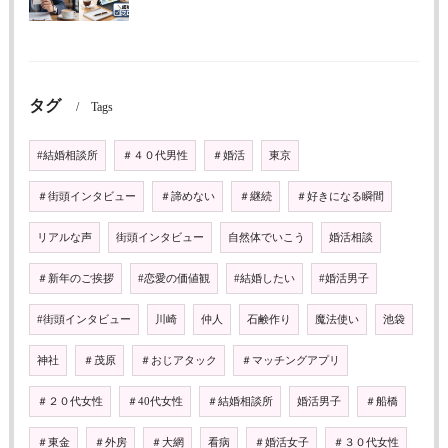
タグ
Tags
#結婚相談所
＃４０代男性
＃婚活
東京
＃街頭インタビュー
＃諦めない
＃継続
＃好きになる瞬間
リアルな声
街頭インタビュー
自然体でいこう
婚活相談
＃新年のご挨拶
#恋愛の価値観
#結婚したい
#婚活男子
#街頭インタビュー
川崎
仲人
石鹸作り
魔法使い
池袋
神社
＃茂原
＃おじアタック
＃マッチングアプリ
＃２０代女性
＃40代女性
＃結婚相談所
婚活男子
＃船橋
＃東金
＃外房
＃大網
看病
＃婚活女子
＃３０代女性