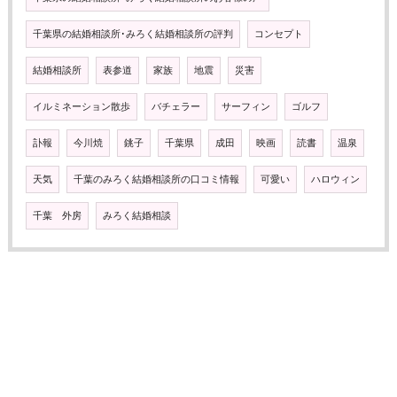
千葉県の結婚相談所･みろく結婚相談所の評判
コンセプト
結婚相談所
表参道
家族
地震
災害
イルミネーション散歩
バチェラー
サーフィン
ゴルフ
訃報
今川焼
銚子
千葉県
成田
映画
読書
温泉
天気
千葉のみろく結婚相談所の口コミ情報
可愛い
ハロウィン
千葉 外房
みろく結婚相談