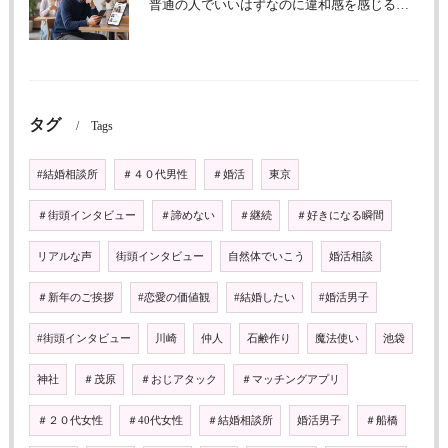
普通の人でいいはずなのに違和感を感じる理由
タグ
Tags
#結婚相談所
＃４０代男性
＃婚活
東京
＃街頭インタビュー
＃諦めない
＃継続
＃好きになる瞬間
リアルな声
街頭インタビュー
自然体でいこう
婚活相談
＃新年のご挨拶
#恋愛の価値観
#結婚したい
#婚活男子
#街頭インタビュー
川崎
仲人
石鹸作り
魔法使い
池袋
神社
＃茂原
＃おじアタック
＃マッチングアプリ
＃２０代女性
＃40代女性
＃結婚相談所
婚活男子
＃船橋