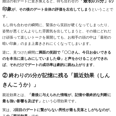
「最初の5分」の
婚活の初デートに置き換えると、待ち合わせの
印象
が、その後のデート全体の評価を左右してしまう
ということで
す。
もし待ち合わせの瞬間に、緊張から笑顔が硬くなってしまったり、
姿勢が悪くどんよりした雰囲気を出してしまうと、その後にどれだ
け頑張って楽しいトークを展開しても、お相手の頭の中は「最初の
暗い印象」のまま上書きされにくくなってしまいます。
逆に、見つけた瞬間に
満面の笑顔で「〇〇さん、今日お会いできる
のを本当に楽しみにしていました😄」と声をかけることができれ
ば、それだけでデートの成功率は劇的に跳ね上がります
。
② 終わりの5分が記憶に残る「親近効果（しん
きんこうか）」
親近効果とは、
「最後に与えられた情報が、記憶や最終的な判断に
最も強い影響を及ぼす」
という心理効果です。
実は、
2回目のデートに繋がらない男性が最も見落としがちなのが、