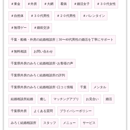
＃東金
＃外房
＃大網
看病
＃婚活女子
＃３０代女性
＃自然体
＃３０代男性
＃２０代男性
＃バレンタイン
＃無理ゲー
＃婚前交渉
千葉・船橋・外房の結婚相談所｜30〜40代男性の婚活を丁寧にサポート
＃無料相談
お問い合わせ
千葉県外房のみろく結婚相談所･お客様の声
千葉県外房のみろく結婚相談所の評判
千葉県外房のみろく結婚相談所･口コミ情報
千葉
メンタル
結婚相談所結婚
癒し
マッチングアプリ
お見合い
婚活
千葉県外房
よくある質問
プライバシーポリシー
みろく結婚相談所
スタッフ
メニュー
サービス