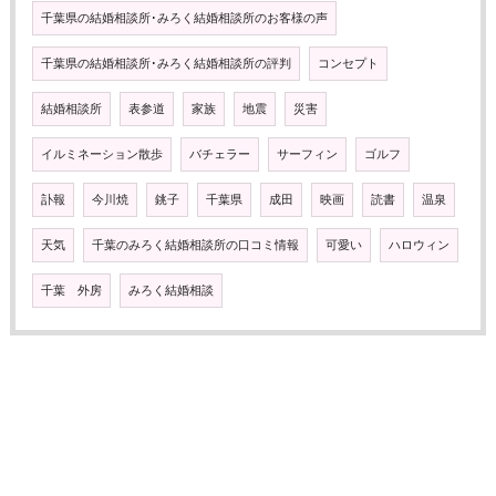
千葉県の結婚相談所･みろく結婚相談所のお客様の声
千葉県の結婚相談所･みろく結婚相談所の評判
コンセプト
結婚相談所
表参道
家族
地震
災害
イルミネーション散歩
バチェラー
サーフィン
ゴルフ
訃報
今川焼
銚子
千葉県
成田
映画
読書
温泉
天気
千葉のみろく結婚相談所の口コミ情報
可愛い
ハロウィン
千葉 外房
みろく結婚相談