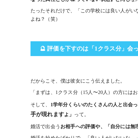
たったそれだけで、「この学校には良い人がい
よね？（笑）
🔮 評価を下すのは「1クラス分」会
だからこそ、僕は彼女にこう伝えました。
「まずは、1クラス分（15人〜20人）の方には
そして、
1学年分くらいのたくさんの人と出会
手が現れます
よ」
って。
婚活で出会う
お相手への評価や、「自分には無
婚活を始めたばかりで、「良い人がいないな…」