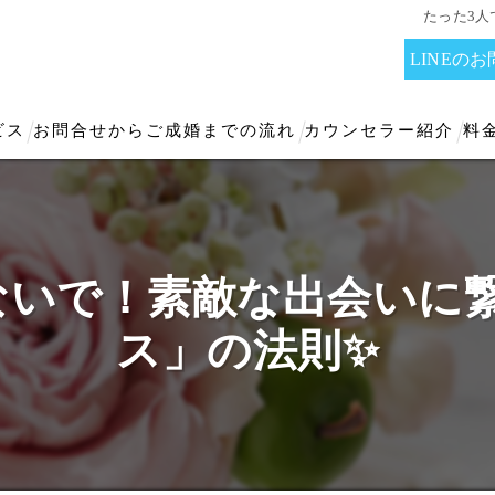
たった3
LINEの
ビス
お問合せからご成婚までの流れ
カウンセラー紹介
料
ないで！素敵な出会いに
ス」の法則✨