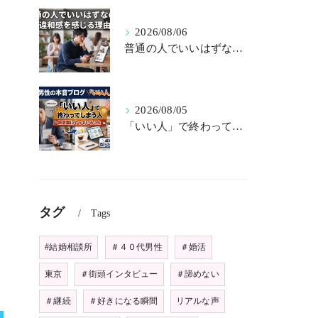
2026/08/06
普通の人でいいはずなのに違和感を感じる理由
2026/08/05
「いい人」で終わってしまう人が無意識にやっていること
さ
タグ
Tags
彼
#結婚相談所
＃４０代男性
＃婚活
東京
＃街頭インタビュー
＃諦めない
＃継続
＃好きになる瞬間
リアルな声