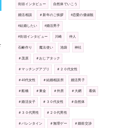
街頭インタビュー
自然体でいこう
婚活相談
＃新年のご挨拶
#恋愛の価値観
#結婚したい
#婚活男子
#街頭インタビュー
川崎
仲人
を
石鹸作り
魔法使い
池袋
神社
＃茂原
＃おじアタック
＃マッチングアプリ
＃２０代女性
＃40代女性
＃結婚相談所
婚活男子
＃船橋
＃東金
＃外房
＃大網
看病
＃婚活女子
＃３０代女性
＃自然体
＃３０代男性
＃２０代男性
＃バレンタイン
＃無理ゲー
＃婚前交渉