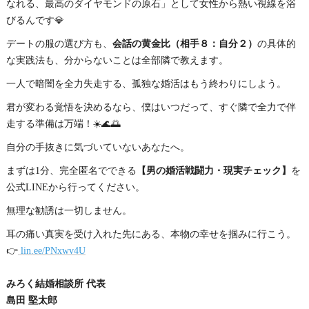
なれる、最高のダイヤモンドの原石」として女性から熱い視線を浴
びるんです💎
デートの服の選び方も、
会話の黄金比（相手８：自分２）
の具体的
な実践法も、分からないことは全部隣で教えます。
一人で暗闇を全力失走する、孤独な婚活はもう終わりにしよう。
君が変わる覚悟を決めるなら、僕はいつだって、すぐ隣で全力で伴
走する準備は万端！☀️🌊🌅
自分の手抜きに気づいていないあなたへ。
まずは1分、完全匿名でできる
【男の婚活戦闘力・現実チェック】
を
公式LINEから行ってください。
無理な勧誘は一切しません。
耳の痛い真実を受け入れた先にある、本物の幸せを掴みに行こう。
👉
lin.ee/PNxwv4U
みろく結婚相談所 代表
島田 堅太郎