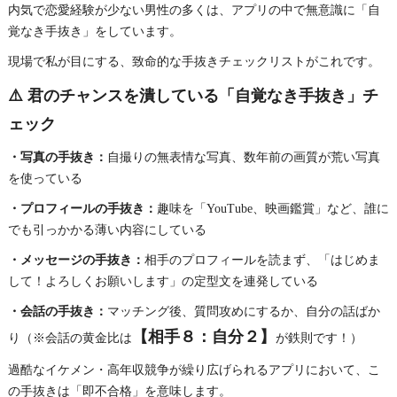
内気で恋愛経験が少ない男性の多くは、アプリの中で無意識に「自
覚なき手抜き」をしています。
現場で私が目にする、致命的な手抜きチェックリストがこれです。
⚠️ 君のチャンスを潰している「自覚なき手抜き」チ
ェック
・写真の手抜き：
自撮りの無表情な写真、数年前の画質が荒い写真
を使っている
・プロフィールの手抜き：
趣味を「YouTube、映画鑑賞」など、誰に
でも引っかかる薄い内容にしている
・メッセージの手抜き：
相手のプロフィールを読まず、「はじめま
して！よろしくお願いします」の定型文を連発している
・会話の手抜き：
マッチング後、質問攻めにするか、自分の話ばか
【相手８：自分２】
り（※会話の黄金比は
が鉄則です！）
過酷なイケメン・高年収競争が繰り広げられるアプリにおいて、こ
の手抜きは「即不合格」を意味します。