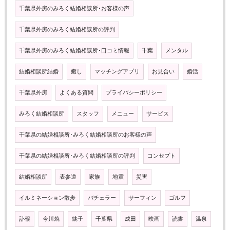
千葉県外房のみろく結婚相談所･お客様の声
千葉県外房のみろく結婚相談所の評判
千葉県外房のみろく結婚相談所･口コミ情報
千葉
メンタル
結婚相談所結婚
癒し
マッチングアプリ
お見合い
婚活
千葉県外房
よくある質問
プライバシーポリシー
みろく結婚相談所
スタッフ
メニュー
サービス
千葉県の結婚相談所･みろく結婚相談所のお客様の声
千葉県の結婚相談所･みろく結婚相談所の評判
コンセプト
結婚相談所
表参道
家族
地震
災害
イルミネーション散歩
バチェラー
サーフィン
ゴルフ
訃報
今川焼
銚子
千葉県
成田
映画
読書
温泉