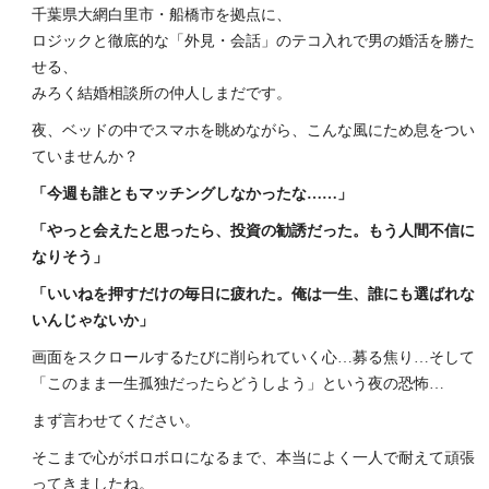
千葉県大網白里市・船橋市を拠点に、
ロジックと徹底的な「外見・会話」のテコ入れで男の婚活を勝た
せる、
みろく結婚相談所の仲人しまだです。
夜、ベッドの中でスマホを眺めながら、こんな風にため息をつい
ていませんか？
「今週も誰ともマッチングしなかったな……」
「やっと会えたと思ったら、投資の勧誘だった。もう人間不信に
なりそう」
「いいねを押すだけの毎日に疲れた。俺は一生、誰にも選ばれな
いんじゃないか」
画面をスクロールするたびに削られていく心…募る焦り…そして
「このまま一生孤独だったらどうしよう」という夜の恐怖…
まず言わせてください。
そこまで心がボロボロになるまで、本当によく一人で耐えて頑張
ってきましたね。