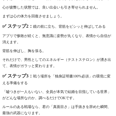
心が疲弊した状態では、良い出会いも引き寄せられません。
まずは心の体力を回復させましょう。
✅ ステップ2：
鏡の前に立ち、背筋をピシッと伸ばしてみる
アプリで惨敗が続くと、無意識に姿勢が丸くなり、表情から自信が
消えます。
背筋を伸ばし、胸を張る。
それだけで、男性としてのエネルギー（テストステロン）が湧き出
て、表情がガラッと変わります。
✅ ステップ3：
戦う場所を「独身証明書100%必須」の環境に変
える準備をする
「嘘つきが一人もいない、全員が本気で結婚を目指している世界」
がどんな場所なのか、調べるだけでOKです。
ルールのある戦場なら、君の「真面目さ」は手抜きを辞めた瞬間、
最強の武器になります。