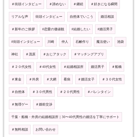
＃街頭インタビュー
＃諦めない
＃継続
＃好きになる瞬間
リアルな声
街頭インタビュー
自然体でいこう
婚活相談
＃新年のご挨拶
#恋愛の価値観
#結婚したい
#婚活男子
#街頭インタビュー
川崎
仲人
石鹸作り
魔法使い
池袋
神社
＃茂原
＃おじアタック
＃マッチングアプリ
＃２０代女性
＃40代女性
＃結婚相談所
婚活男子
＃船橋
＃東金
＃外房
＃大網
看病
＃婚活女子
＃３０代女性
＃自然体
＃３０代男性
＃２０代男性
＃バレンタイン
＃無理ゲー
＃婚前交渉
千葉・船橋・外房の結婚相談所｜30〜40代男性の婚活を丁寧にサポート
＃無料相談
お問い合わせ