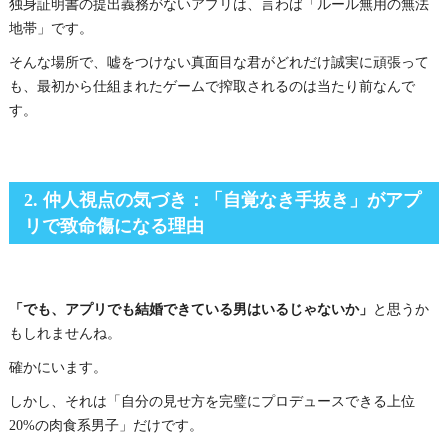
独身証明書の提出義務がないアプリは、言わば「ルール無用の無法
地帯」です。
そんな場所で、嘘をつけない真面目な君がどれだけ誠実に頑張って
も、最初から仕組まれたゲームで搾取されるのは当たり前なんで
す。
2. 仲人視点の気づき：「自覚なき手抜き」がアプ
リで致命傷になる理由
「でも、アプリでも結婚できている男はいるじゃないか」
と思うか
もしれませんね。
確かにいます。
しかし、それは「自分の見せ方を完璧にプロデュースできる上位
20%の肉食系男子」だけです。