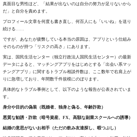
真面目な男性ほど、「結果が出ないのは自分の努力が足りないから
だ」と自分を責めます。
プロフィール文章を何度も書き直し、何百人にも「いいね」を送り
続ける……
ですが、あなたが疲弊している本当の原因は、アプリという仕組み
そのものが持つ「リスクの高さ」にあります。
実は、国民生活センター（独立行政法人国民生活センター）の最新
データによると、マッチングアプリをはじめとする「出会い系マッ
チングアプリ」に関するトラブル相談件数は、ここ数年で右肩上が
りに急増しており、年間数千件規模にのぼります。
具体的なトラブル事例として、以下のような報告が公表されていま
す。
身分や目的の偽装（既婚者、独身と偽る、年齢詐欺）
悪質な勧誘・詐欺（暗号資産、FX、高額な副業スクールへの誘導）
結婚の意思がないお相手（ただの飲み友達探し、暇つぶし）