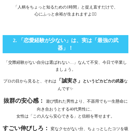
「人柄をちょっと知るための1時間」と捉え直すだけで、
心にふっと余裕が生まれますよ🏄‍♂️
2. 「恋愛経験が少ない」は、実は「最強の武
器」！
「交際経験がない自分は選ばれない…」なんて不安、今日で卒業し
ましょう。
「誠実さ」
プロの目から見ると、それは
というピカピカの武器
な
んです✨
抜群の安心感：
遊び慣れた男性より、不器用でも一生懸命に
向き合おうとする40代男性に、
女性は「この人なら安心できる」と信頼を寄せます。
すごい伸びしろ：
変なクセがない分、ちょっとしたコツを吸