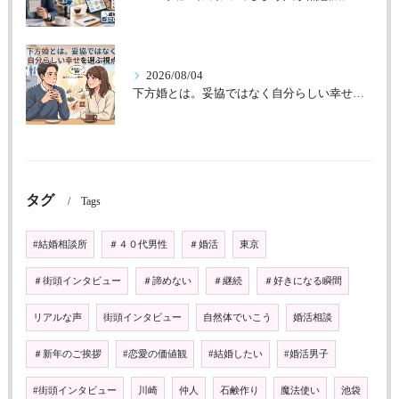
2026/08/04
下方婚とは。妥協ではなく自分らしい幸せを選ぶ視点
タグ
Tags
#結婚相談所
＃４０代男性
＃婚活
東京
＃街頭インタビュー
＃諦めない
＃継続
＃好きになる瞬間
リアルな声
街頭インタビュー
自然体でいこう
婚活相談
＃新年のご挨拶
#恋愛の価値観
#結婚したい
#婚活男子
#街頭インタビュー
川崎
仲人
石鹸作り
魔法使い
池袋