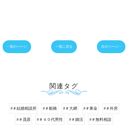
< 前のページ
一覧に戻る
次のページ >
関連タグ
#＃結婚相談所
#＃船橋
#＃大網
#＃東金
#＃外房
#＃茂原
#＃４０代男性
#＃婚活
#＃無料相談