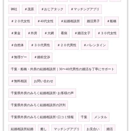
神社
＃茂原
＃おじアタック
＃マッチングアプリ
＃２０代女性
＃40代女性
＃結婚相談所
婚活男子
＃船橋
＃東金
＃外房
＃大網
看病
＃婚活女子
＃３０代女性
＃自然体
＃３０代男性
＃２０代男性
＃バレンタイン
＃無理ゲー
＃婚前交渉
千葉・船橋・外房の結婚相談所｜30〜40代男性の婚活を丁寧にサポート
＃無料相談
お問い合わせ
千葉県外房のみろく結婚相談所･お客様の声
千葉県外房のみろく結婚相談所の評判
千葉県外房のみろく結婚相談所･口コミ情報
千葉
メンタル
結婚相談所結婚
癒し
マッチングアプリ
お見合い
婚活