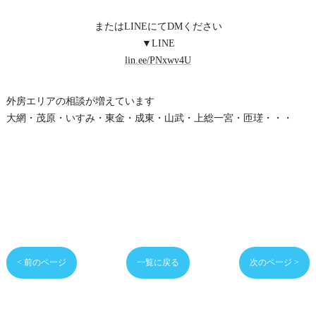
またはLINEにてDMください
▼LINE
lin.ee/PNxwv4U
外房エリアの相談が増えています
大網・茂原・いすみ・東金・成東・山武・上総一宮・匝瑳・・・
< 前のページ
一覧に戻る
次のページ >