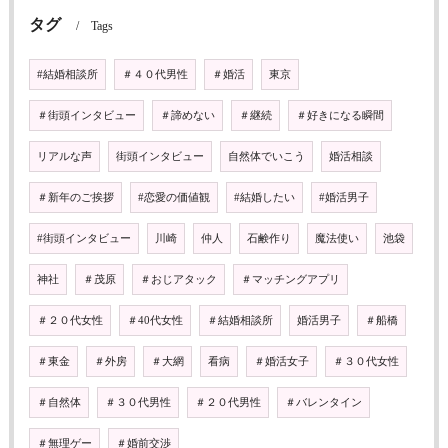
タグ
Tags
#結婚相談所
＃４０代男性
＃婚活
東京
＃街頭インタビュー
＃諦めない
＃継続
＃好きになる瞬間
リアルな声
街頭インタビュー
自然体でいこう
婚活相談
＃新年のご挨拶
#恋愛の価値観
#結婚したい
#婚活男子
#街頭インタビュー
川崎
仲人
石鹸作り
魔法使い
池袋
神社
＃茂原
＃おじアタック
＃マッチングアプリ
＃２０代女性
＃40代女性
＃結婚相談所
婚活男子
＃船橋
＃東金
＃外房
＃大網
看病
＃婚活女子
＃３０代女性
＃自然体
＃３０代男性
＃２０代男性
＃バレンタイン
＃無理ゲー
＃婚前交渉