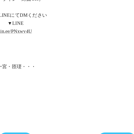
LINEにてDMください
▼LINE
lin.ee/PNxwv4U
一宮・匝瑳・・・