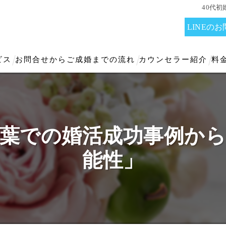
40代
LINEの
ビス
お問合せからご成婚までの流れ
カウンセラー紹介
料
千葉での婚活成功事例か
能性」