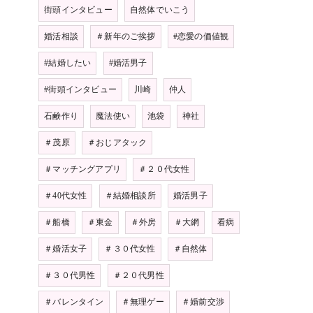
街頭インタビュー
自然体でいこう
婚活相談
＃新年のご挨拶
#恋愛の価値観
#結婚したい
#婚活男子
#街頭インタビュー
川崎
仲人
石鹸作り
魔法使い
池袋
神社
＃茂原
＃おじアタック
＃マッチングアプリ
＃２０代女性
＃40代女性
＃結婚相談所
婚活男子
＃船橋
＃東金
＃外房
＃大網
看病
＃婚活女子
＃３０代女性
＃自然体
＃３０代男性
＃２０代男性
＃バレンタイン
＃無理ゲー
＃婚前交渉