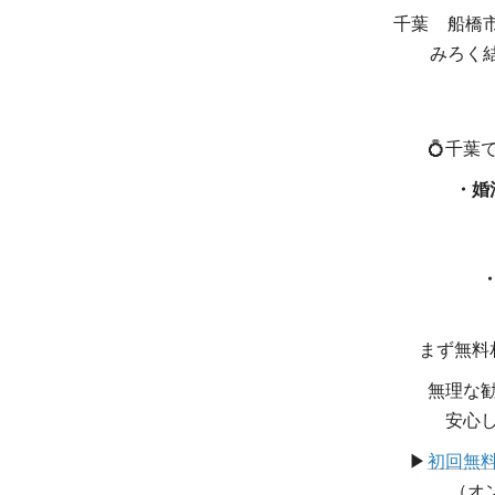
千葉 船橋
みろく
💍千葉
・婚
まず無料
無理な
安心
▶
初回無
（オ