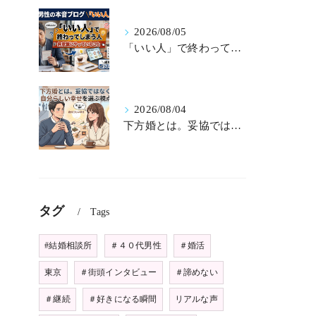
2026/08/05
「いい人」で終わってしまう人が無意識にやっていること
2026/08/04
下方婚とは。妥協ではなく自分らしい幸せを選ぶ視点
タグ
Tags
#結婚相談所
＃４０代男性
＃婚活
東京
＃街頭インタビュー
＃諦めない
＃継続
＃好きになる瞬間
リアルな声