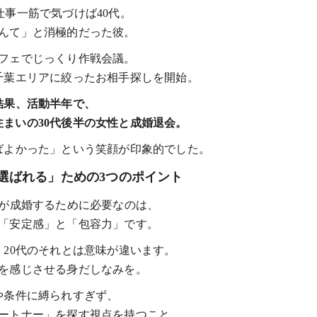
仕事一筋で気づけば40代。
んて」と消極的だった彼。
フェでじっくり作戦会議。
千葉エリアに絞ったお相手探しを開始。
結果、活動半年で、
まいの30代後半の女性と成婚退会。
ばよかった」という笑顔が印象的でした。
が「選ばれる」ための3つのポイント
性が成婚するために必要なのは、
「安定感」と「包容力」です。
、20代のそれとは意味が違います。
を感じさせる身だしなみを。
や条件に縛られすぎず、
ートナー」を探す視点を持つこと。