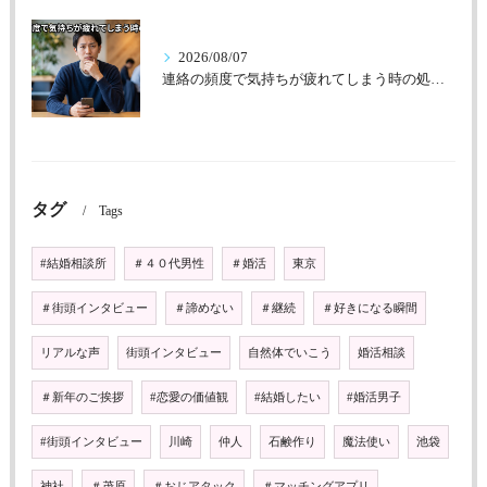
2026/08/07
連絡の頻度で気持ちが疲れてしまう時の処方箋
タグ
Tags
#結婚相談所
＃４０代男性
＃婚活
東京
＃街頭インタビュー
＃諦めない
＃継続
＃好きになる瞬間
リアルな声
街頭インタビュー
自然体でいこう
婚活相談
＃新年のご挨拶
#恋愛の価値観
#結婚したい
#婚活男子
#街頭インタビュー
川崎
仲人
石鹸作り
魔法使い
池袋
神社
＃茂原
＃おじアタック
＃マッチングアプリ