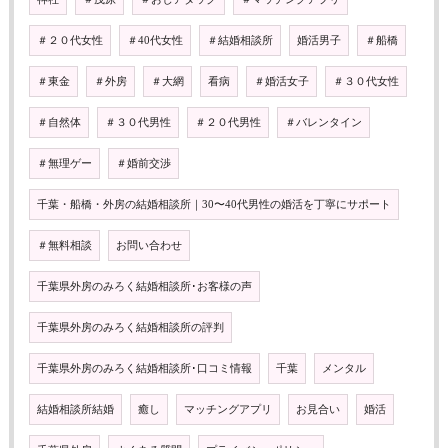
＃２０代女性
＃40代女性
＃結婚相談所
婚活男子
＃船橋
＃東金
＃外房
＃大網
看病
＃婚活女子
＃３０代女性
＃自然体
＃３０代男性
＃２０代男性
＃バレンタイン
＃無理ゲー
＃婚前交渉
千葉・船橋・外房の結婚相談所｜30〜40代男性の婚活を丁寧にサポート
＃無料相談
お問い合わせ
千葉県外房のみろく結婚相談所･お客様の声
千葉県外房のみろく結婚相談所の評判
千葉県外房のみろく結婚相談所･口コミ情報
千葉
メンタル
結婚相談所結婚
癒し
マッチングアプリ
お見合い
婚活