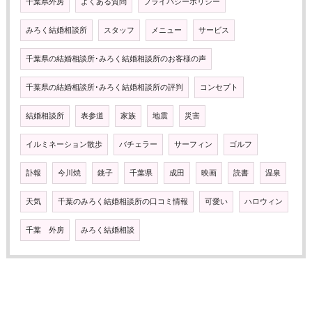
千葉県外房
よくある質問
プライバシーポリシー
みろく結婚相談所
スタッフ
メニュー
サービス
千葉県の結婚相談所･みろく結婚相談所のお客様の声
千葉県の結婚相談所･みろく結婚相談所の評判
コンセプト
結婚相談所
表参道
家族
地震
災害
イルミネーション散歩
バチェラー
サーフィン
ゴルフ
訃報
今川焼
銚子
千葉県
成田
映画
読書
温泉
天気
千葉のみろく結婚相談所の口コミ情報
可愛い
ハロウィン
千葉 外房
みろく結婚相談