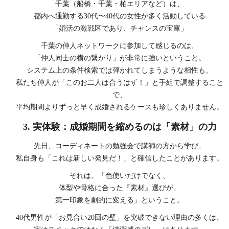
千葉（船橋・千葉・柏エリアなど）は、
都内へ通勤する30代〜40代の女性が多く活動している
「婚活の激戦区であり、チャンスの宝庫」
千葉の仲人ネットワークに参加して感じるのは、
「仲人同士の横の繋がり」が非常に強いということ。
システム上の条件検索では弾かれてしまうような相性も、
私たち仲人が「このお二人は合うはず！」と手組で調整すること
で、
平均期間よりずっと早く成婚されるケースも珍しくありません。
3. 実体験：成婚期間を縮めるのは「素材」の力
先日、コーディネートの勉強会で講師の方から学び、
私自身も「これは新しい発見だ！」と確信したことがあります。
それは、「色使いだけでなく、
体型や骨格に合った『素材』選びが、
第一印象を劇的に変える」ということ。
40代男性が「お見合い20回の壁」を突破できない理由の多くは、