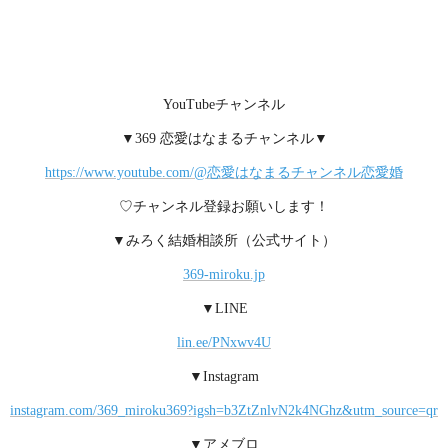
YouTubeチャンネル
▼369 恋愛はなまるチャンネル▼
https://www.youtube.com/@恋愛はなまるチャンネル恋愛婚
♡チャンネル登録お願いします！
▼みろく結婚相談所（公式サイト）
369-miroku.jp
▼LINE
lin.ee/PNxwv4U
▼Instagram
instagram.com/369_miroku369?igsh=b3ZtZnlvN2k4NGhz&utm_source=qr
▼アメブロ