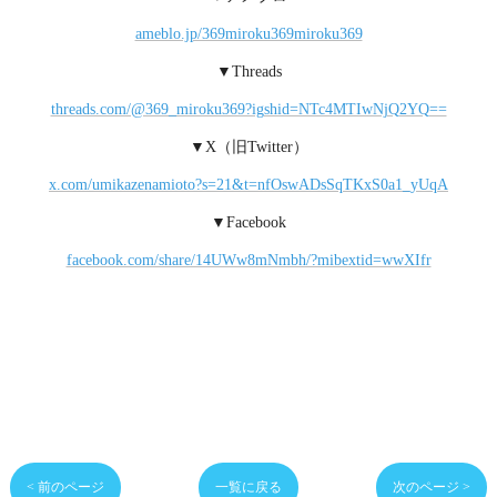
ameblo.jp/369miroku369miroku369
▼Threads
threads.com/@369_miroku369?igshid=NTc4MTIwNjQ2YQ==
▼X（旧Twitter）
x.com/umikazenamioto?s=21&t=nfOswADsSqTKxS0a1_yUqA
▼Facebook
facebook.com/share/14UWw8mNmbh/?mibextid=wwXIfr
< 前のページ
一覧に戻る
次のページ >