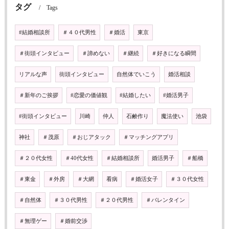
タグ
Tags
#結婚相談所
＃４０代男性
＃婚活
東京
＃街頭インタビュー
＃諦めない
＃継続
＃好きになる瞬間
リアルな声
街頭インタビュー
自然体でいこう
婚活相談
＃新年のご挨拶
#恋愛の価値観
#結婚したい
#婚活男子
#街頭インタビュー
川崎
仲人
石鹸作り
魔法使い
池袋
神社
＃茂原
＃おじアタック
＃マッチングアプリ
＃２０代女性
＃40代女性
＃結婚相談所
婚活男子
＃船橋
＃東金
＃外房
＃大網
看病
＃婚活女子
＃３０代女性
＃自然体
＃３０代男性
＃２０代男性
＃バレンタイン
＃無理ゲー
＃婚前交渉