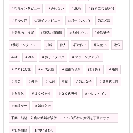
＃街頭インタビュー
＃諦めない
＃継続
＃好きになる瞬間
リアルな声
街頭インタビュー
自然体でいこう
婚活相談
＃新年のご挨拶
#恋愛の価値観
#結婚したい
#婚活男子
#街頭インタビュー
川崎
仲人
石鹸作り
魔法使い
池袋
神社
＃茂原
＃おじアタック
＃マッチングアプリ
＃２０代女性
＃40代女性
＃結婚相談所
婚活男子
＃船橋
＃東金
＃外房
＃大網
看病
＃婚活女子
＃３０代女性
＃自然体
＃３０代男性
＃２０代男性
＃バレンタイン
＃無理ゲー
＃婚前交渉
千葉・船橋・外房の結婚相談所｜30〜40代男性の婚活を丁寧にサポート
＃無料相談
お問い合わせ