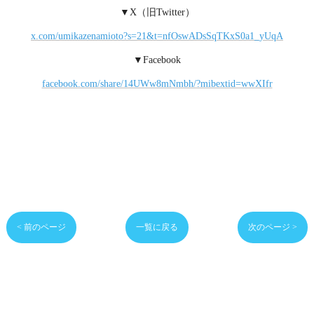
▼X（旧Twitter）
x.com/umikazenamioto?s=21&t=nfOswADsSqTKxS0a1_yUqA
▼Facebook
facebook.com/share/14UWw8mNmbh/?mibextid=wwXIfr
< 前のページ
一覧に戻る
次のページ >