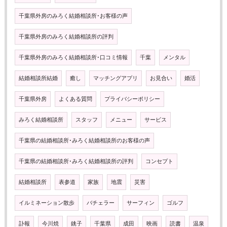
千葉県外房のみろく結婚相談所･お客様の声
千葉県外房のみろく結婚相談所の評判
千葉県外房のみろく結婚相談所･口コミ情報
千葉
メンタル
結婚相談所結婚
癒し
マッチングアプリ
お見合い
婚活
千葉県外房
よくある質問
プライバシーポリシー
みろく結婚相談所
スタッフ
メニュー
サービス
千葉県の結婚相談所･みろく結婚相談所のお客様の声
千葉県の結婚相談所･みろく結婚相談所の評判
コンセプト
結婚相談所
表参道
家族
地震
災害
イルミネーション散歩
バチェラー
サーフィン
ゴルフ
訃報
今川焼
銚子
千葉県
成田
映画
読書
温泉