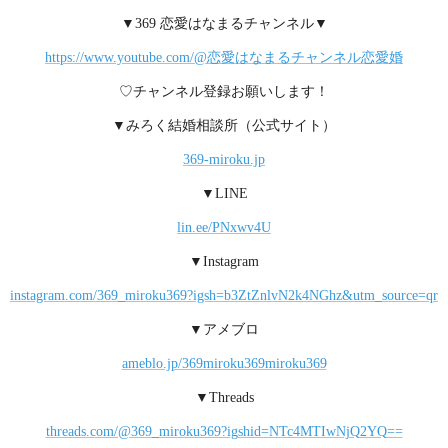
▼369 恋愛はなまるチャンネル▼
https://www.youtube.com/@恋愛はなまるチャンネル恋愛婚
♡チャンネル登録お願いします！
▼みろく結婚相談所（公式サイト）
369-miroku.jp
▼LINE
lin.ee/PNxwv4U
▼Instagram
instagram.com/369_miroku369?igsh=b3ZtZnlvN2k4NGhz&utm_source=qr
▼アメブロ
ameblo.jp/369miroku369miroku369
▼Threads
threads.com/@369_miroku369?igshid=NTc4MTIwNjQ2YQ==