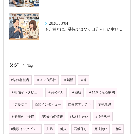
2026/08/04
下方婚とは。妥協ではなく自分らしい幸せを選ぶ視点
タグ
Tags
#結婚相談所
＃４０代男性
＃婚活
東京
＃街頭インタビュー
＃諦めない
＃継続
＃好きになる瞬間
リアルな声
街頭インタビュー
自然体でいこう
婚活相談
＃新年のご挨拶
#恋愛の価値観
#結婚したい
#婚活男子
#街頭インタビュー
川崎
仲人
石鹸作り
魔法使い
池袋