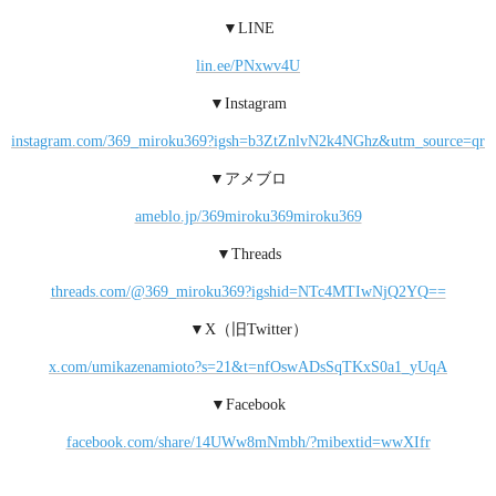
▼LINE
lin.ee/PNxwv4U
▼Instagram
instagram.com/369_miroku369?igsh=b3ZtZnlvN2k4NGhz&utm_source=qr
▼アメブロ
ameblo.jp/369miroku369miroku369
▼Threads
threads.com/@369_miroku369?igshid=NTc4MTIwNjQ2YQ==
▼X（旧Twitter）
x.com/umikazenamioto?s=21&t=nfOswADsSqTKxS0a1_yUqA
▼Facebook
facebook.com/share/14UWw8mNmbh/?mibextid=wwXIfr