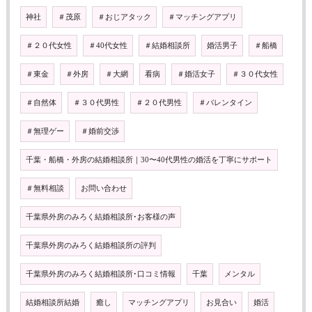
神社
＃茂原
＃おじアタック
＃マッチングアプリ
＃２０代女性
＃40代女性
＃結婚相談所
婚活男子
＃船橋
＃東金
＃外房
＃大網
看病
＃婚活女子
＃３０代女性
＃自然体
＃３０代男性
＃２０代男性
＃バレンタイン
＃無理ゲー
＃婚前交渉
千葉・船橋・外房の結婚相談所｜30〜40代男性の婚活を丁寧にサポート
＃無料相談
お問い合わせ
千葉県外房のみろく結婚相談所･お客様の声
千葉県外房のみろく結婚相談所の評判
千葉県外房のみろく結婚相談所･口コミ情報
千葉
メンタル
結婚相談所結婚
癒し
マッチングアプリ
お見合い
婚活