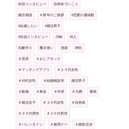
街頭インタビュー
自然体でいこう
婚活相談
＃新年のご挨拶
#恋愛の価値観
#結婚したい
#婚活男子
#街頭インタビュー
川崎
仲人
石鹸作り
魔法使い
池袋
神社
＃茂原
＃おじアタック
＃マッチングアプリ
＃２０代女性
＃40代女性
＃結婚相談所
婚活男子
＃船橋
＃東金
＃外房
＃大網
看病
＃婚活女子
＃３０代女性
＃自然体
＃３０代男性
＃２０代男性
＃バレンタイン
＃無理ゲー
＃婚前交渉