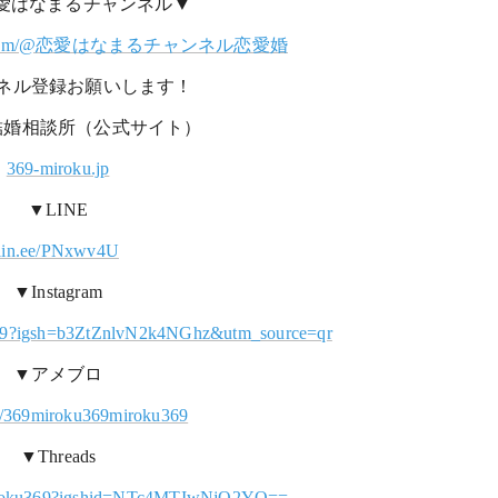
 恋愛はなまるチャンネル▼
utube.com/@恋愛はなまるチャンネル恋愛婚
ネル登録お願いします！
結婚相談所（公式サイト）
369-miroku.jp
▼LINE
lin.ee/PNxwv4U
▼Instagram
369?igsh=b3ZtZnlvN2k4NGhz&utm_source=qr
▼アメブロ
p/369miroku369miroku369
▼Threads
iroku369?igshid=NTc4MTIwNjQ2YQ==