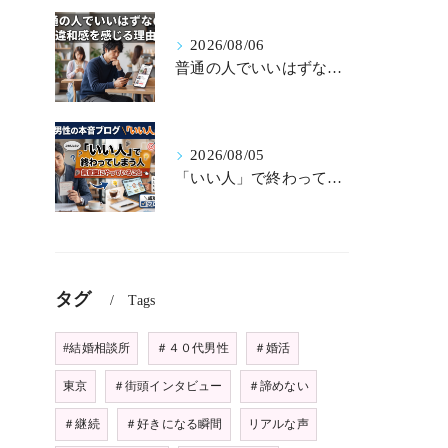
2026/08/06
普通の人でいいはずなのに違和感を感じる理由
2026/08/05
「いい人」で終わってしまう人が無意識にやっていること
タグ
Tags
#結婚相談所
＃４０代男性
＃婚活
東京
＃街頭インタビュー
＃諦めない
＃継続
＃好きになる瞬間
リアルな声