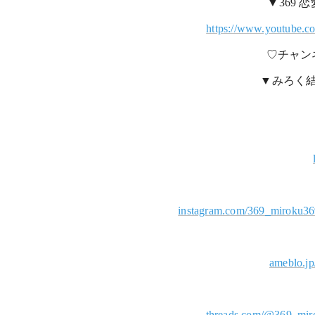
▼369
https://www.yo
♡チャン
▼みろく
instagram.com/369_miroku
ameblo.j
threads.com/@369_m