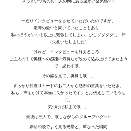
きっといつものお二人の間にある温かい空気感✨✨
一通りインタビューをさせていただいたのですが、
喧嘩の最中と聞いていたこともあり、
私のほうがいつも以上に緊張してしまい、少しグダグダに…汗
（失礼いたしました）
けれど、インタビューを終えるころ、
ご主人の中で奥様への感謝の気持ちが改めて込み上げてきたよう
で、思わず涙。
その姿を見て、奥様も涙…。
すっかり仲直りムードのお二人から感謝の言葉をいただき、
私も「声をかけて本当に良かったです」とお伝えしているうち
に、
気づけば私まで涙…。
最後は三人で、涙しながらのグループハグ✨✨
婚活相談でよく見る光景と、重なった瞬間