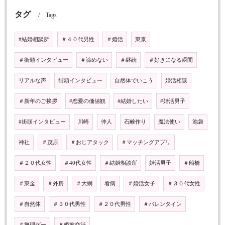
タグ
Tags
#結婚相談所
＃４０代男性
＃婚活
東京
＃街頭インタビュー
＃諦めない
＃継続
＃好きになる瞬間
リアルな声
街頭インタビュー
自然体でいこう
婚活相談
＃新年のご挨拶
#恋愛の価値観
#結婚したい
#婚活男子
#街頭インタビュー
川崎
仲人
石鹸作り
魔法使い
池袋
神社
＃茂原
＃おじアタック
＃マッチングアプリ
＃２０代女性
＃40代女性
＃結婚相談所
婚活男子
＃船橋
＃東金
＃外房
＃大網
看病
＃婚活女子
＃３０代女性
＃自然体
＃３０代男性
＃２０代男性
＃バレンタイン
＃無理ゲー
＃婚前交渉