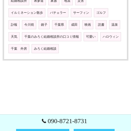
結婚相談所
表参道
家族
地震
災害
イルミネーション散歩
バチェラー
サーフィン
ゴルフ
訃報
今川焼
銚子
千葉県
成田
映画
読書
温泉
天気
千葉のみろく結婚相談所の口コミ情報
可愛い
ハロウィン
千葉 外房
みろく結婚相談
090-8721-8731