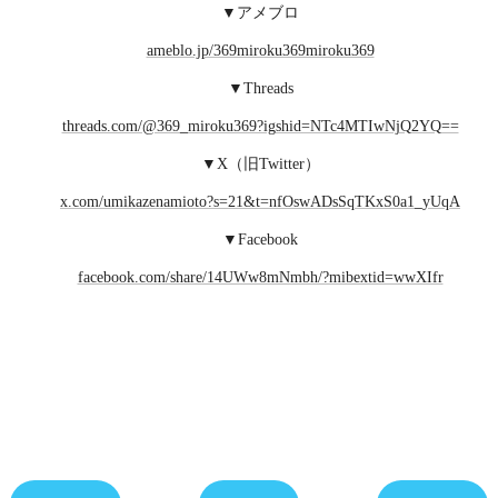
▼アメブロ
ameblo.jp/369miroku369miroku369
▼Threads
threads.com/@369_miroku369?igshid=NTc4MTIwNjQ2YQ==
▼X（旧Twitter）
x.com/umikazenamioto?s=21&t=nfOswADsSqTKxS0a1_yUqA
▼Facebook
facebook.com/share/14UWw8mNmbh/?mibextid=wwXIfr