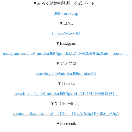
▼みろく結婚相談所（公式サイト）
369-miroku.jp
▼LINE
lin.ee/PNxwv4U
▼Instagram
instagram.com/369_miroku369?igsh=b3ZtZnlvN2k4NGhz&utm_source=qr
▼アメブロ
ameblo.jp/369miroku369miroku369
▼Threads
threads.com/@369_miroku369?igshid=NTc4MTIwNjQ2YQ==
▼X（旧Twitter）
x.com/umikazenamioto?s=21&t=nfOswADsSqTKxS0a1_yUqA
▼Facebook