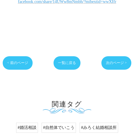
facebook.com/share/14UWw8mNmbh/?mibextid=wwXIfr
< 前のページ
一覧に戻る
次のページ >
関連タグ
#婚活相談
#自然体でいこう
#みろく結婚相談所