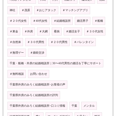
神社
＃茂原
＃おじアタック
＃マッチングアプリ
＃２０代女性
＃40代女性
＃結婚相談所
婚活男子
＃船橋
＃東金
＃外房
＃大網
看病
＃婚活女子
＃３０代女性
＃自然体
＃３０代男性
＃２０代男性
＃バレンタイン
＃無理ゲー
＃婚前交渉
千葉・船橋・外房の結婚相談所｜30〜40代男性の婚活を丁寧にサポート
＃無料相談
お問い合わせ
千葉県外房のみろく結婚相談所･お客様の声
千葉県外房のみろく結婚相談所の評判
千葉県外房のみろく結婚相談所･口コミ情報
千葉
メンタル