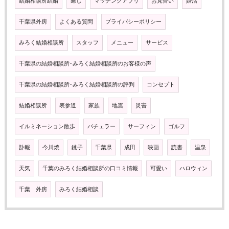
結婚相談所結婚
癒し
マッチングアプリ
お見合い
婚活
千葉県外房
よくある質問
プライバシーポリシー
みろく結婚相談所
スタッフ
メニュー
サービス
千葉県の結婚相談所･みろく結婚相談所のお客様の声
千葉県の結婚相談所･みろく結婚相談所の評判
コンセプト
結婚相談所
表参道
家族
地震
災害
イルミネーション散歩
バチェラー
サーフィン
ゴルフ
訃報
今川焼
銚子
千葉県
成田
映画
読書
温泉
天気
千葉のみろく結婚相談所の口コミ情報
可愛い
ハロウィン
千葉 外房
みろく結婚相談