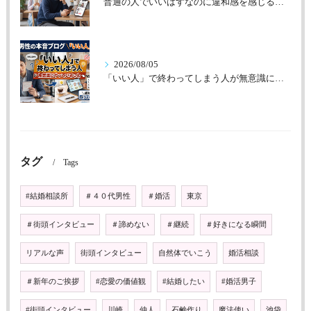
普通の人でいいはずなのに違和感を感じる理由
2026/08/05
「いい人」で終わってしまう人が無意識にやっていること
タグ
Tags
#結婚相談所
＃４０代男性
＃婚活
東京
＃街頭インタビュー
＃諦めない
＃継続
＃好きになる瞬間
リアルな声
街頭インタビュー
自然体でいこう
婚活相談
＃新年のご挨拶
#恋愛の価値観
#結婚したい
#婚活男子
#街頭インタビュー
川崎
仲人
石鹸作り
魔法使い
池袋