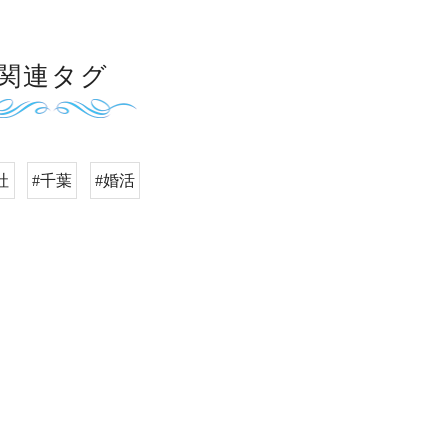
関連タグ
社
#千葉
#婚活