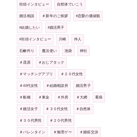
街頭インタビュー
自然体でいこう
婚活相談
＃新年のご挨拶
#恋愛の価値観
#結婚したい
#婚活男子
#街頭インタビュー
川崎
仲人
石鹸作り
魔法使い
池袋
神社
＃茂原
＃おじアタック
＃マッチングアプリ
＃２０代女性
＃40代女性
＃結婚相談所
婚活男子
＃船橋
＃東金
＃外房
＃大網
看病
＃婚活女子
＃３０代女性
＃自然体
＃３０代男性
＃２０代男性
＃バレンタイン
＃無理ゲー
＃婚前交渉