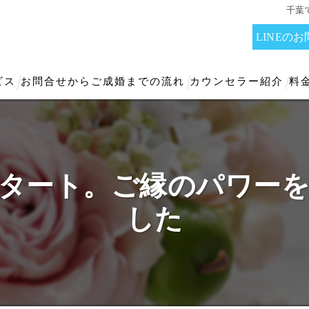
千葉
LINEの
ビス
お問合せからご成婚までの流れ
カウンセラー紹介
料
タート。ご縁のパワー
した