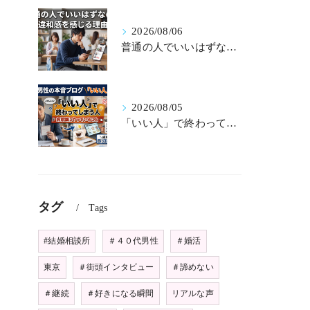
2026/08/06
普通の人でいいはずなのに違和感を感じる理由
2026/08/05
「いい人」で終わってしまう人が無意識にやっていること
タグ
Tags
#結婚相談所
＃４０代男性
＃婚活
東京
＃街頭インタビュー
＃諦めない
＃継続
＃好きになる瞬間
リアルな声