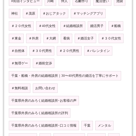
#街頭インタビュー
川崎
仲人
石鹸作り
魔法使い
池袋
神社
＃茂原
＃おじアタック
＃マッチングアプリ
＃２０代女性
＃40代女性
＃結婚相談所
婚活男子
＃船橋
＃東金
＃外房
＃大網
看病
＃婚活女子
＃３０代女性
＃自然体
＃３０代男性
＃２０代男性
＃バレンタイン
＃無理ゲー
＃婚前交渉
千葉・船橋・外房の結婚相談所｜30〜40代男性の婚活を丁寧にサポート
＃無料相談
お問い合わせ
千葉県外房のみろく結婚相談所･お客様の声
千葉県外房のみろく結婚相談所の評判
千葉県外房のみろく結婚相談所･口コミ情報
千葉
メンタル