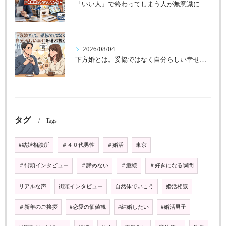
「いい人」で終わってしまう人が無意識にやっていること
2026/08/04
下方婚とは。妥協ではなく自分らしい幸せを選ぶ視点
タグ
Tags
#結婚相談所
＃４０代男性
＃婚活
東京
＃街頭インタビュー
＃諦めない
＃継続
＃好きになる瞬間
リアルな声
街頭インタビュー
自然体でいこう
婚活相談
＃新年のご挨拶
#恋愛の価値観
#結婚したい
#婚活男子