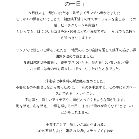
の一日」
今日は人をご紹介いただき、銚子までランチへ出かけました。
せっかくの機会ということで、朝は銚子近くの海でサーフィンを楽しみ、 その
後、ビーチクリーンを実施！
といっても、目についたゴミを5〜10分ほど拾う程度ですが、 それでも気持ち
がすっきりします✨
ランチでは新しいご縁をいただき、 地元の方との会話を通して銚子の温かい雰
囲気を改めて感じました。
食後は駅周辺を散策し、途中で見つけた今川焼きを“つい買い食い”🤭
お土産には母の分も購入し、ほっこりしたひとときでした。
帰宅後は事務所の断捨離を進めました。
不要なものを整理しながら思ったのは、 「ものを手放すと、心の中にもスペー
スができる」ということ。
不思議と、新しいアイデアやご縁が入ってくるような気がします。
海を整え、心を整え、ご縁を感じる一日。 まさに“流れが良くなる”とはこのこ
とかもしれません。
手放すことで、新しいご縁が生まれる。
心の整理もまた、婚活の大切なステップですね🌿