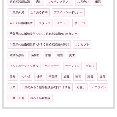
結婚相談所結婚
癒し
マッチングアプリ
お見合い
婚活
千葉県外房
よくある質問
プライバシーポリシー
みろく結婚相談所
スタッフ
メニュー
サービス
千葉県の結婚相談所･みろく結婚相談所のお客様の声
千葉県の結婚相談所･みろく結婚相談所の評判
コンセプト
結婚相談所
表参道
家族
地震
災害
イルミネーション散歩
バチェラー
サーフィン
ゴルフ
訃報
今川焼
銚子
千葉県
成田
映画
読書
温泉
天気
千葉のみろく結婚相談所の口コミ情報
可愛い
ハロウィン
千葉 外房
みろく結婚相談