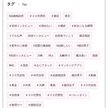
タグ
Tags
#結婚相談所
＃４０代男性
＃婚活
東京
＃街頭インタビュー
＃諦めない
＃継続
＃好きになる瞬間
リアルな声
街頭インタビュー
自然体でいこう
婚活相談
＃新年のご挨拶
#恋愛の価値観
#結婚したい
#婚活男子
#街頭インタビュー
川崎
仲人
石鹸作り
魔法使い
池袋
神社
＃茂原
＃おじアタック
＃マッチングアプリ
＃２０代女性
＃40代女性
＃結婚相談所
婚活男子
＃船橋
＃東金
＃外房
＃大網
看病
＃婚活女子
＃３０代女性
＃自然体
＃３０代男性
＃２０代男性
＃バレンタイン
＃無理ゲー
＃婚前交渉